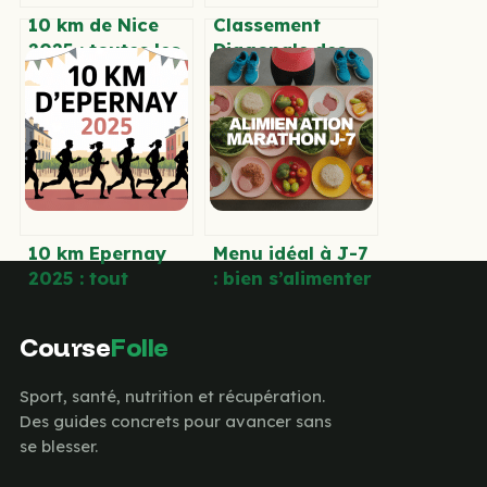
10 km de Nice
Classement
2025 : toutes les
Diagonale des
infos, dates et
Fous 2024 : tous
conseils à
les résultats et
connaître
analyses
marquantes
10 km Epernay
Menu idéal à J-7
2025 : tout
: bien s’alimenter
savoir pour
avant un
préparer et
marathon
Course
Folle
réussir la course
Sport, santé, nutrition et récupération.
Des guides concrets pour avancer sans
se blesser.