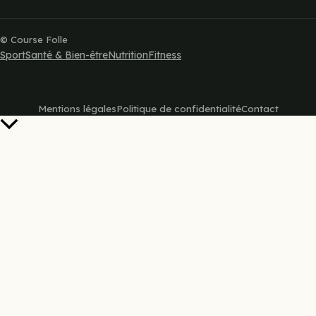
© Course Folle
Sport
Santé & Bien-être
Nutrition
Fitness
Mentions légales
Politique de confidentialité
Contact
Retour
en
haut