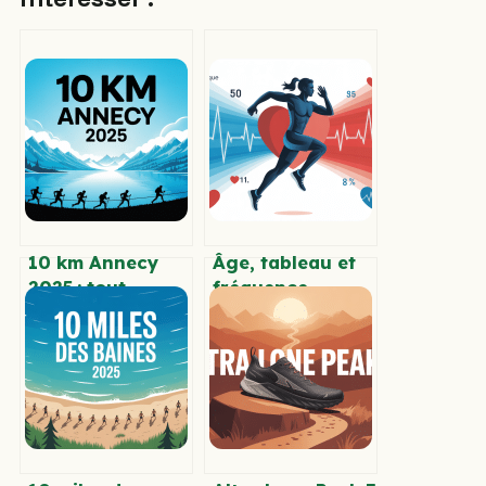
10 km Annecy
Âge, tableau et
2025 : tout
fréquence
prévoir pour
cardiaque
vivre la course
maximale :
pleinement
l’essentiel à
connaître