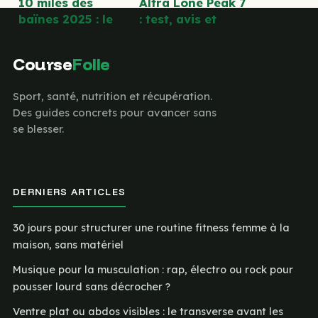
10 miles des
Altra Lone Peak 7
baïnes 2025 : le
: test, avis et
guide complet
guide pour
pour préparer et
choisir la
Course
Folle
réussir votre
meilleure
course
chaussure de
Sport, santé, nutrition et récupération.
trail
Des guides concrets pour avancer sans
se blesser.
DERNIERS ARTICLES
30 jours pour structurer une routine fitness femme à la
maison, sans matériel
Musique pour la musculation : rap, électro ou rock pour
pousser lourd sans décrocher ?
Ventre plat ou abdos visibles : le transverse avant les