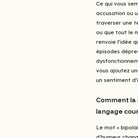
Ce qui vous se
accusation ou u
traverser une t
ou que tout le 
renvoie l’idée q
épisodes dépres
dysfonctionneme
vous ajoutez un
un sentiment d’
Comment la st
langage cou
Le mot « bipola
d’humeur change