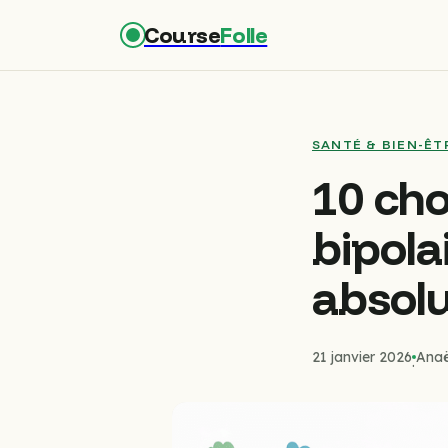
Course
Folle
SANTÉ & BIEN-ÊT
10 cho
bipolai
absol
21 janvier 2026
Anaë
·