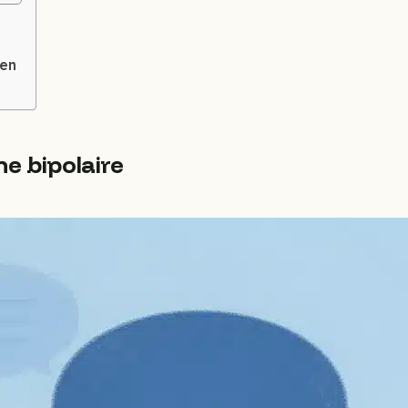
ien
e bipolaire