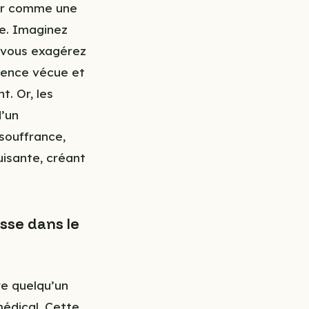
ner comme une
re. Imaginez
 vous exagérez
rience vécue et
t. Or, les
d’un
souffrance,
uisante, créant
isse dans le
re quelqu’un
édical. Cette