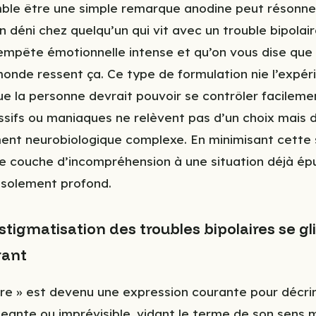
mble être une simple remarque anodine peut réson
n déni chez quelqu’un qui vit avec un trouble bipolai
empête émotionnelle intense et qu’on vous dise que
monde ressent ça. Ce type de formulation nie l’expé
ue la personne devrait pouvoir se contrôler facilemen
sifs ou maniaques ne relèvent pas d’un choix mais 
nt neurobiologique complexe. En minimisant cette 
e couche d’incompréhension à une situation déjà ép
isolement profond.
igmatisation des troubles bipolaires se gl
rant
ire » est devenu une expression courante pour décri
ante ou imprévisible, vidant le terme de son sens m