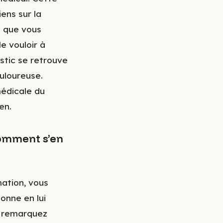
ens sur la
u que vous
e vouloir à
stic se retrouve
ouloureuse.
médicale du
en.
 comment s’en
mation, vous
onne en lui
us remarquez