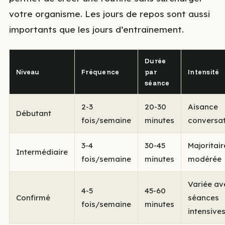
votre organisme. Les jours de repos sont aussi
importants que les jours d’entraînement.
Durée
Niveau
Fréquence
par
Intensité
séance
2-3
20-30
Aisance
Débutant
fois/semaine
minutes
conversat
3-4
30-45
Majoritai
Intermédiaire
fois/semaine
minutes
modérée
Variée av
4-5
45-60
Confirmé
séances
fois/semaine
minutes
intensive